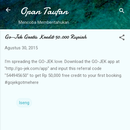
Opan Taufan
Langsung ke konten utama
Mencoba Memberitahukan
Go-Jek Gratis Kredit 50.000 Rupiah
Agustus 30, 2015
I'm spreading the GO-JEK love. Download the GO-JEK app at
"http://go-jek.com/app" and input this referral code
"544945650" to get Rp 50,000 free credit to your first booking.
#gojekgotmehere
Iseng
K
o