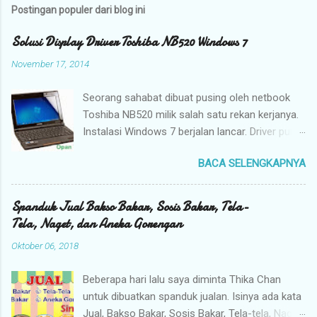
Postingan populer dari blog ini
Solusi Display Driver Toshiba NB520 Windows 7
November 17, 2014
Seorang sahabat dibuat pusing oleh netbook
Toshiba NB520 milik salah satu rekan kerjanya.
Instalasi Windows 7 berjalan lancar. Driver pun
dipasang, namun ada kelainan pada tampilan
BACA SELENGKAPNYA
monitor laptop. Resolusi layarnya hanya
mentok pada ukuran maksimal 800 x 600. Jika
saja dengan resolusi demikian bisa tampil ke
Spanduk Jual Bakso Bakar, Sosis Bakar, Tela-
layar proyektor mungkin tidak masalah. Saya
Tela, Naget, dan Aneka Gorengan
pun mencoba membantu mencarikan driver
Oktober 06, 2018
display untuk Toshiba NB520. Hasilnya ada 3 file
driver saya unduh dan ketiganya tidak cocok
Beberapa hari lalu saya diminta Thika Chan
(hadehhh). Padahal 2 diantaranya berasal dari
untuk dibuatkan spanduk jualan. Isinya ada kata
website resmi Toshiba. Hmm...saya mengulang
Jual, Bakso Bakar, Sosis Bakar, Tela-tela, Naget,