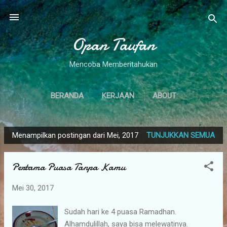
Langsung ke konten utama
Opan Taufan
Mencoba Memberitahukan
BERANDA
KERJAAN
ABOUT
Menampilkan postingan dari Mei, 2017
TUNJUKKAN SEMUA
P
o
Pertama Puasa Tanpa Kamu
s
t
Mei 30, 2017
i
n
Sudah hari ke 4 puasa Ramadhan.
g
Alhamdulillah, saya bisa melewatinya.