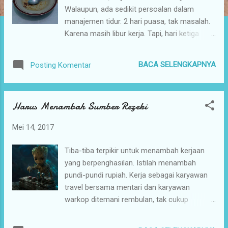
a
Walaupun, ada sedikit persoalan dalam
n
manajemen tidur. 2 hari puasa, tak masalah.
Karena masih libur kerja. Tapi, hari ketiga
saya mulai merasa dampaknya. Dampak
ketidakhadiran teman yang biasanya
BACA SELENGKAPNYA
Posting Komentar
begadang. Jika ia, ada. Maka, saya tidak
khawatir akan telat bangun sahur. Namun,
saya mesti melakukan tindakan persuasif
Harus Menambah Sumber Rezeki
agar tidur cukup tapi tetap bisa bersahur.
Pasang alarm salah satunya. Termasuk
Mei 14, 2017
percepat tidur. Semoga puasa Ramadhan
bulan ini senantiasa dilancarkan. Aamiin...
Tiba-tiba terpikir untuk menambah kerjaan
Maaf, ini foto abis sahur...
yang berpenghasilan. Istilah menambah
pundi-pundi rupiah. Kerja sebagai karyawan
travel bersama mentari dan karyawan
warkop ditemani rembulan, tak cukup
mengurangi kehilapan ku dalam manajemen
keuangan. Bukan bertambah malah