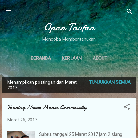
Langsung ke konten utama
Opan Taufan
Mencoba Memberitahukan
BERANDA
KERJAAN
ABOUT
Menampilkan postingan dari Maret,
TUNJUKKAN SEMUA
P
2017
o
s
Touring Nmax Maros Community
t
i
Maret 26, 2017
n
g
Sabtu, tanggal 25 Maret 2017 jam 2 siang