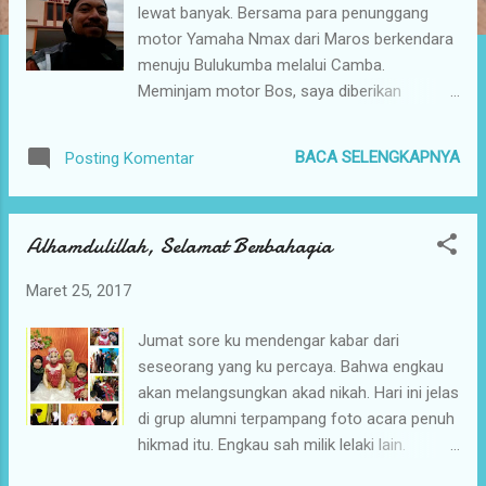
lewat banyak. Bersama para penunggang
a
motor Yamaha Nmax dari Maros berkendara
n
menuju Bulukumba melalui Camba.
Meminjam motor Bos, saya diberikan
kesempatan emas. Libur ikut touring! Hore!!!
BACA SELENGKAPNYA
Posting Komentar
Alhamdulillah, Selamat Berbahagia
Maret 25, 2017
Jumat sore ku mendengar kabar dari
seseorang yang ku percaya. Bahwa engkau
akan melangsungkan akad nikah. Hari ini jelas
di grup alumni terpampang foto acara penuh
hikmad itu. Engkau sah milik lelaki lain.
Alhamdulillah, senang rasanya engkau