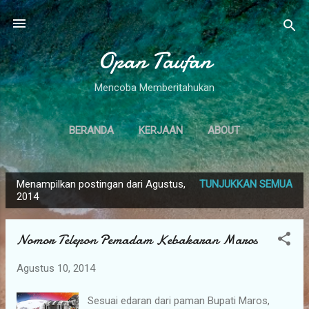
Langsung ke konten utama
Opan Taufan
Mencoba Memberitahukan
BERANDA
KERJAAN
ABOUT
Menampilkan postingan dari Agustus,
TUNJUKKAN SEMUA
P
2014
o
s
Nomor Telepon Pemadam Kebakaran Maros
t
i
Agustus 10, 2014
n
g
Sesuai edaran dari paman Bupati Maros,