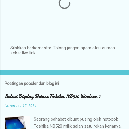
Silahkan berkomentar. Tolong jangan spam atau cuman
sebar live link.
P
o
s
t
i
n
Postingan populer dari blog ini
g
K
o
Solusi Display Driver Toshiba NB520 Windows 7
m
e
November 17, 2014
n
t
Seorang sahabat dibuat pusing oleh netbook
a
r
Toshiba NB520 milik salah satu rekan kerjanya.