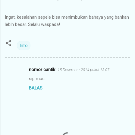
Ingat, kesalahan sepele bisa menimbulkan bahaya yang bahkan
lebih besar. Selalu waspada!
Info
nomor cantik
15 Desember 2014 pukul 13.07
K
sip mas
o
BALAS
m
e
n
t
a
r