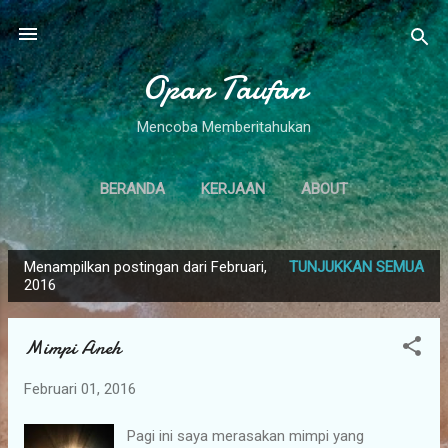
Langsung ke konten utama
Opan Taufan
Mencoba Memberitahukan
BERANDA
KERJAAN
ABOUT
Menampilkan postingan dari Februari,
TUNJUKKAN SEMUA
P
2016
o
s
Mimpi Aneh
t
i
Februari 01, 2016
n
g
Pagi ini saya merasakan mimpi yang